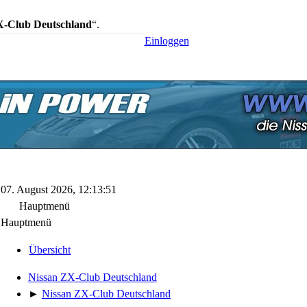
X-Club Deutschland
“.
Einloggen
07. August 2026, 12:13:51
Hauptmenü
Hauptmenü
Übersicht
Nissan ZX-Club Deutschland
►
Nissan ZX-Club Deutschland