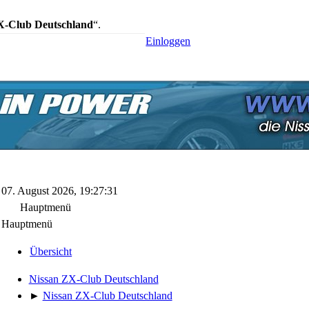
X-Club Deutschland
“.
Einloggen
07. August 2026, 19:27:31
Hauptmenü
Hauptmenü
Übersicht
Nissan ZX-Club Deutschland
►
Nissan ZX-Club Deutschland