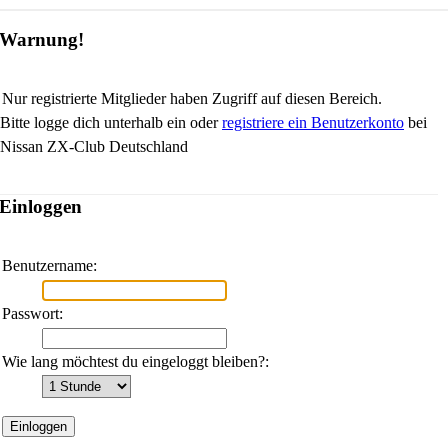
Warnung!
Nur registrierte Mitglieder haben Zugriff auf diesen Bereich.
Bitte logge dich unterhalb ein oder
registriere ein Benutzerkonto
bei
Nissan ZX-Club Deutschland
Einloggen
Benutzername:
Passwort:
Wie lang möchtest du eingeloggt bleiben?: