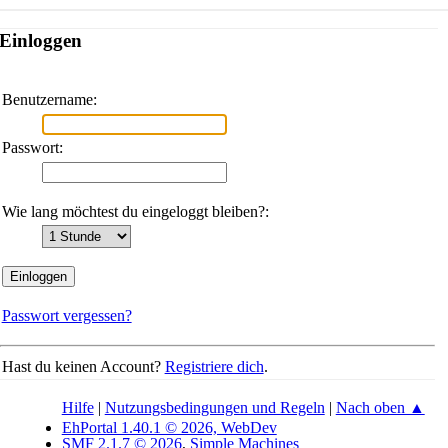
Einloggen
Benutzername:
Passwort:
Wie lang möchtest du eingeloggt bleiben?:
Passwort vergessen?
Hast du keinen Account?
Registriere dich
.
Hilfe
|
Nutzungsbedingungen und Regeln
|
Nach oben ▲
EhPortal 1.40.1 © 2026, WebDev
SMF 2.1.7 © 2026
,
Simple Machines