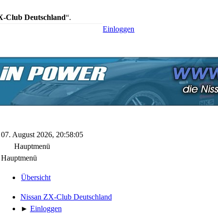
X-Club Deutschland
“.
Einloggen
07. August 2026, 20:58:05
Hauptmenü
Hauptmenü
Übersicht
Nissan ZX-Club Deutschland
►
Einloggen