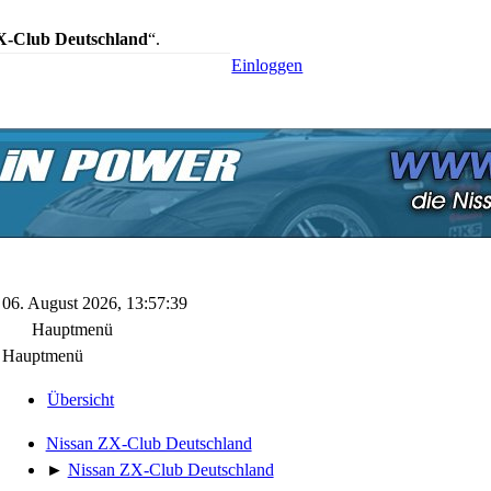
X-Club Deutschland
“.
Einloggen
06. August 2026, 13:57:39
Hauptmenü
Hauptmenü
Übersicht
Nissan ZX-Club Deutschland
►
Nissan ZX-Club Deutschland