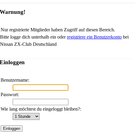
Warnung!
Nur registrierte Mitglieder haben Zugriff auf diesen Bereich.
Bitte logge dich unterhalb ein oder
registriere ein Benutzerkonto
bei
Nissan ZX-Club Deutschland
Einloggen
Benutzername:
Passwort:
Wie lang möchtest du eingeloggt bleiben?: