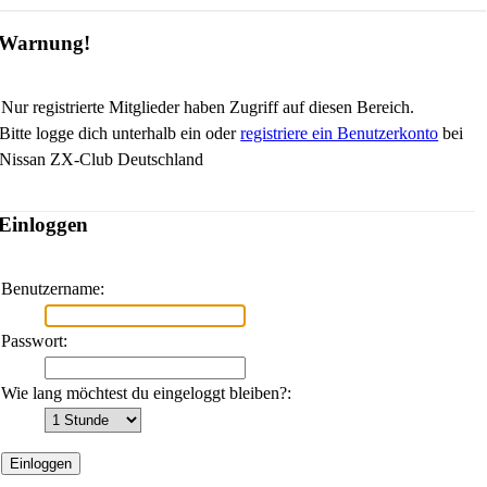
Warnung!
Nur registrierte Mitglieder haben Zugriff auf diesen Bereich.
Bitte logge dich unterhalb ein oder
registriere ein Benutzerkonto
bei
Nissan ZX-Club Deutschland
Einloggen
Benutzername:
Passwort:
Wie lang möchtest du eingeloggt bleiben?: