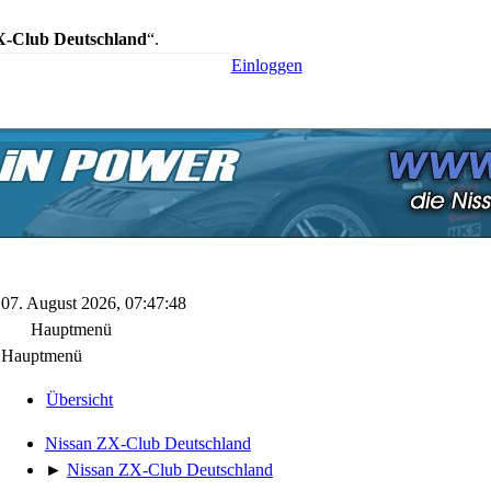
X-Club Deutschland
“.
Einloggen
07. August 2026, 07:47:48
Hauptmenü
Hauptmenü
Übersicht
Nissan ZX-Club Deutschland
►
Nissan ZX-Club Deutschland